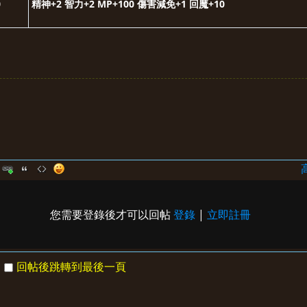
0
精神+2 智力+2 MP+100 傷害減免+1
回魔+10
您需要登錄後才可以回帖
登錄
|
立即註冊
回帖後跳轉到最後一頁