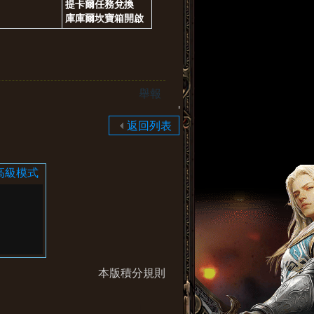
提卡爾任務兌換
庫庫爾坎寶箱開啟
舉報
返回列表
高級模式
本版積分規則