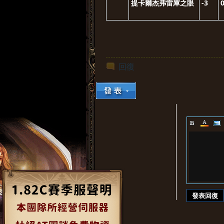
提卡爾杰弗雷庫之眼
-3
回復
發表回復