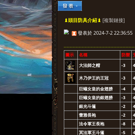
[複製鏈接]
♝頭目防具介紹♝
»
›
›
發表於 2024-7-2 22:36:55
圖示
名稱
防禦
大法師之帽
-3
木乃伊王的王冠
-3
巨蟻女皇的金翅膀
-4
巨蟻女皇的銀翅膀
-3
銀光斗篷
-2
蕾雅長袍
-2
法令軍王長袍
-8
冥法軍王斗篷
-5