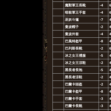
魔獸軍王長靴
-4
暗殺軍王手套
-4
巫妖斗篷
-7
曼波帽子
-2
曼波外套
-4
巴風特盔甲
-8
巴列斯長靴
-2
冰之女王禮服
-5
冰之女王涼鞋
-2
黑長者長袍
-5
黑長者涼鞋
-2
巴蘭卡頭盔
-2
巴蘭卡盔甲
-8
巴蘭卡手套
-3
巴蘭卡長靴
-3