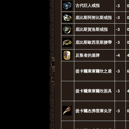
古代巨人戒指
-3
底比斯阿努比斯戒指
-3
底比斯賀洛斯戒指
-3
底比斯歐西里斯腰帶
-3
反叛者的盾牌
-4
提卡爾庫庫爾坎之盾
-3
提卡爾庫庫爾坎面具
-3
提卡爾杰弗雷庫尖牙
-3