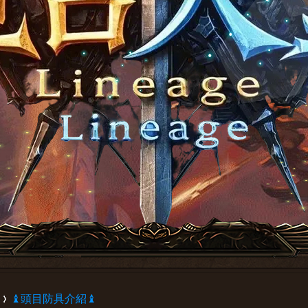
♝頭目防具介紹♝