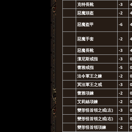
克特長靴
-3
惡魔頭盔
-2
惡魔盔甲
-6
惡魔手套
-2
惡魔長靴
-3
潔尼斯戒指
-3
蕾雅戒指
-5
法令軍王之鍊
-2
冥法軍王之戒
-3
蕾雅項鍊
-2
艾莉絲項鍊
-2
變形怪首領之戒(左)
-3
變形怪首領之戒(右)
-3
變形怪首領項鍊
-2