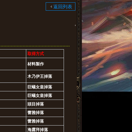
返回列表
取得方式
材料製作
木乃伊王掉落
巨蟻女皇掉落
巨蟻女皇掉落
頭目掉落
蕾雅掉落
蕾雅掉落
海露拜掉落